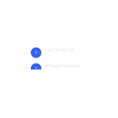
Contact
+40 740 192 122
office@infomiad.ro
str.Teilor, nr.39F, ap.2
Campia Turzii, Cluj