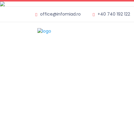
office@infomiad.ro
+40 740 192 122