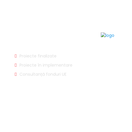
Utile
Proiecte finalizate
Proiecte în implementare
Consultanță fonduri UE
Despre noi
Contact
Modificare cookies