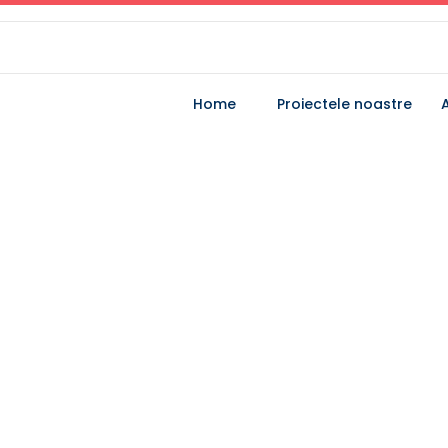
Home
Proiectele noastre
A
Citeste anunt